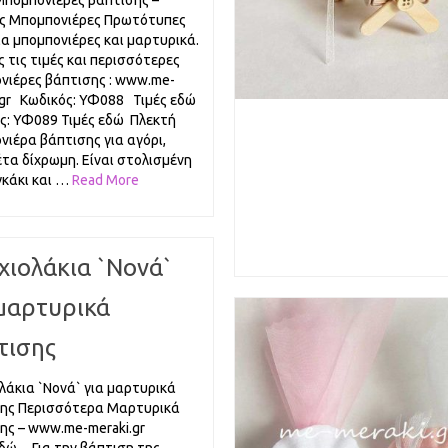
Μπομπονιέρες βάπτισης –
ς Μπομπονιέρες Πρωτότυπες
για μπομπονιέρες και μαρτυρικά.
ς τις τιμές και περισσότερες
νιέρες βάπτισης : www.me-
.gr Κωδικός: ΥΦ088 Τιμές εδώ
ς: ΥΦ089 Τιμές εδώ Πλεκτή
νιέρα βάπτισης για αγόρι,
τα δίχρωμη. Είναι στολισμένη
γκάκι και …
Read More
χιολάκια `Νονά`
 μαρτυρικά
τισης
λάκια `Νονά` για μαρτυρικά
ης Περισσότερα Μαρτυρικά
ης – www.me-meraki.gr