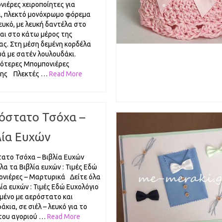
νιέρες χειροποίητες για
ι, πλεκτό μονόχρωμο φόρεμα
λευκό, με λευκή δαντέλα στο
και στο κάτω μέρος της
ς. Στη μέση δεμένη κορδέλα
υά με σατέν λουλουδάκι.
ότερες Μπομπονιέρες
σης Πλεκτές …
Read More
όστατο Τσόχα –
λία Ευχών
ατο Τσόχα – Βιβλία Ευχών
λα τα Βιβλία ευχών : Τιμές Εδώ
νιέρες – Μαρτυρικά Δείτε όλα
λία ευχών : Τιμές Εδώ Ευχολόγιο
μένο με αερόστατο και
κια, σε σιέλ – λευκό για το
 του αγοριού …
Read More