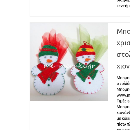
διάφορ
κεντήμ
Μπο
χρι
στο
χιο
Μπομπο
στολίδ
Μπομπο
www.me
Τιμές 
Μπομπο
χιονάν
με κόκ
πίσω π