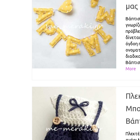
μας
Βάπτισ
γνωρίζο
πρόβλε
δίνετα
όγδοη 
ονοματ
διαδικ
Βάπτισ
More
Πλε
Μπο
Βάπ
Πλεκτέ