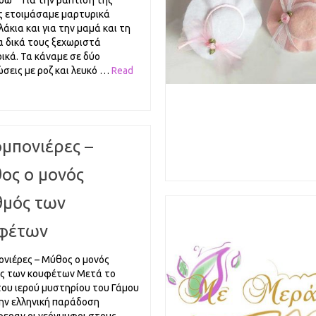
εδώ Για την βάπτιση της
ς ετοιμάσαμε μαρτυρικά
λάκια και για την μαμά και τη
α δικά τους ξεχωριστά
ικά. Τα κάναμε σε δύο
σεις με ροζ και λευκό …
Read
μπονιέρες –
ος ο μονός
θμός των
φέτων
νιέρες – Μύθος ο μονός
ς των κουφέτων Μετά το
του ιερού μυστηρίου του Γάμου
ην ελληνική παράδοση