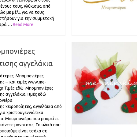
εραν οι νεόνυμφοι στους
ένους τους, γλύκισμα από
ο με μέλι, για να τους
στήσουν για την συμμετοχή
χαρά …
Read More
μπονιέρες
τισης αγγελάκια
ότερες Μπομπονιέρες
ης – και τιμές www.me-
.gr Τιμές εδώ Μπομπονιέρες
ης αγγελάκια Τιμές εδώ
ονιέρα
ης χειροποίητες, αγγελάκια από
για χριστουγεννιάτικα
ια. Μπομπονιέρα που μπορείτε
 κάνετε μόνοι σας. Τα υλικά που
οποιούμε είναι τσόχα σε