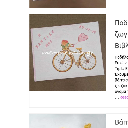
Ποδ
ζωγ
Βιβ
Ποδήλα
Ευχών 
Τιμές 
Έχουμε
βάπτισ
ζικ-ζακ
όνομα 
…
Rea
Βάπ