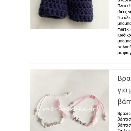
αγόρι 
Πλεκτέ
ιδέες 
Για όλε
μπομπο
meraki
Κωδικό
μπομπο
σαλοπέ
με φιο
Βρα
για
βάπ
Βραχιο
βάπτισ
βάπτισ