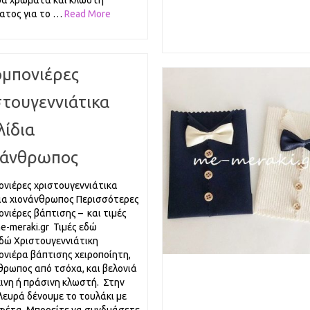
α χρώματα και κλωστή
ατος για το …
Read More
μπονιέρες
στουγεννιάτικα
λίδια
νάνθρωπος
νιέρες χριστουγεννιάτικα
ια χιονάνθρωπος Περισσότερες
νιέρες βάπτισης – και τιμές
-meraki.gr Τιμές εδώ
εδώ Χριστουγεννιάτικη
νιέρα βάπτισης χειροποίητη,
θρωπος από τσόχα, και βελονιά
κινη ή πράσινη κλωστή. Στην
λευρά δένουμε το τουλάκι με