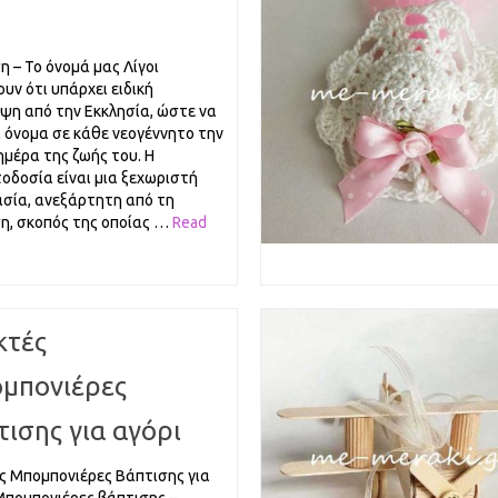
η – Το όνομά μας Λίγοι
υν ότι υπάρχει ειδική
ψη από την Εκκλησία, ώστε να
ι όνομα σε κάθε νεογέννητο την
ημέρα της ζωής του. Η
οδοσία είναι μια ξεχωριστή
ασία, ανεξάρτητη από τη
η, σκοπός της οποίας …
Read
κτές
μπονιέρες
τισης για αγόρι
ς Μπομπονιέρες Βάπτισης για