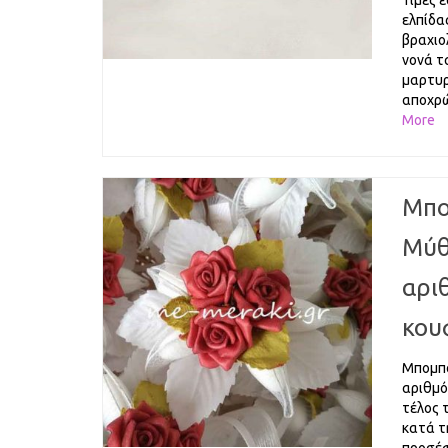
Τιμές 
ελπίδα
βραχιο
νονά τ
μαρτυρ
αποχρώ
More
Μπο
Μύθ
αρι
κου
Μπομπο
αριθμό
τέλος 
κατά τ