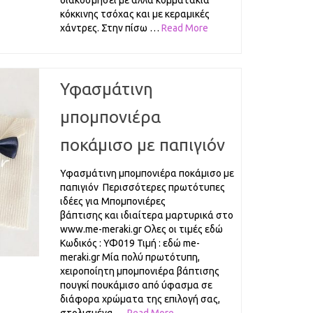
διακοσμήσει με άλλα κομματάκια
κόκκινης τσόχας και με κεραμικές
χάντρες. Στην πίσω …
Read More
Υφασμάτινη
μπομπονιέρα
ποκάμισο με παπιγιόν
Υφασμάτινη μπομπονιέρα ποκάμισο με
παπιγιόν Περισσότερες πρωτότυπες
ιδέες για Μπομπονιέρες
βάπτισης και ιδιαίτερα μαρτυρικά στο
www.me-meraki.gr Ολες οι τιμές εδώ
Κωδικός : ΥΦ019 Τιμή : εδώ me-
meraki.gr Μία πολύ πρωτότυπη,
χειροποίητη μπομπονιέρα βάπτισης
πουγκί πουκάμισο από ύφασμα σε
διάφορα χρώματα της επιλογή σας,