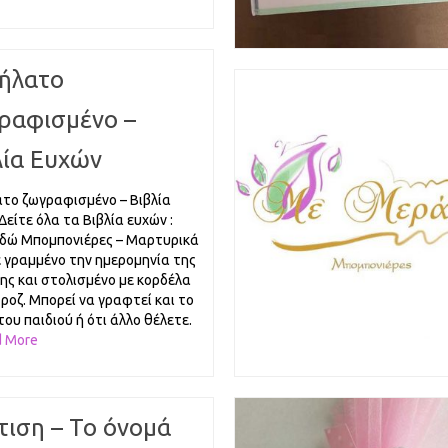
ήλατο
ραφισμένο –
λία Ευχών
το ζωγραφισμένο – Βιβλία
Δείτε όλα τα Βιβλία ευχών :
Εδώ Μπομπονιέρες – Μαρτυρικά
 γραμμένο την ημερομηνία της
ης και στολισμένο με κορδέλα
 ροζ. Μπορεί να γραφτεί και το
του παιδιού ή ότι άλλο θέλετε.
d More
τιση – Το όνομά