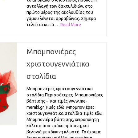
το αποκαλεί ο Απόστολος Παύλος. Η
ανταλλαγή των δαχτυλιδιών, στο
πρώτο μέρος της ακολουθίας του
γάμου λέγεται αρραβώνας. Σήμερα
τελείται κατά …
Read More
Μπομπονιέρες
χριστουγεννιάτικα
στολίδια
Μπομπονιέρες χριστουγεννιάτικα
στολίδια Περισσότερες Μπομπονιέρες
βάπτισης – και τιμές www.me-
meraki.gr Τιμές εδώ Μπομπονιέρες
χριστουγεννιάτικα στολίδια Τιμές εδώ
Μπομπονιέρα βάπτισης, χειροποίητη
κάλτσα από τσόχα πράσινη, και
βελονιά με κόκκινη κλωστή. Το έχουμε