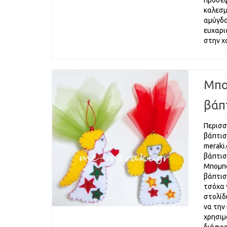
προσέφ
καλεσμ
αμύγδαλ
ευχαρι
στην 
Μπο
βάπ
Περισσ
βάπτισ
meraki
βάπτισ
Μπομπ
βάπτισ
τσόχα 
στολίδ
να την
χρησιμ