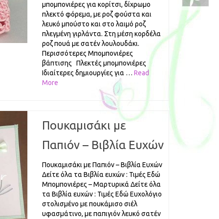
μπομπονιέρες για κορίτσι, δίχρωμο
πλεκτό φόρεμα, με ροζ φούστα και
λευκό μπούστο και στο λαιμό ροζ
πλεγμένη γιρλάντα. Στη μέση κορδέλα
ροζ πουά με σατέν λουλουδάκι.
Περισσότερες Μπομπονιέρες
βάπτισης Πλεκτές μπομπονιέρες
Ιδιαίτερες δημιουργίες για …
Read
More
Πουκαμισάκι με
Παπιόν – Βιβλία Ευχών
Πουκαμισάκι με Παπιόν – Βιβλία Ευχών
Δείτε όλα τα Βιβλία ευχών : Τιμές Εδώ
Μπομπονιέρες – Μαρτυρικά Δείτε όλα
τα Βιβλία ευχών : Τιμές Εδώ Ευχολόγιο
στολισμένο με πουκάμισο σιέλ
υφασμάτινο, με παπιγιόν λευκό σατέν