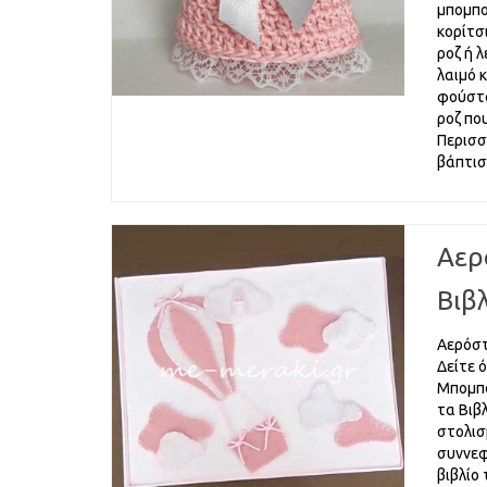
μπομπο
κορίτσ
ροζ ή 
λαιμό 
φούστα
ροζ πο
Περισσ
βάπτι
Αερ
Βιβ
Αερόστ
Δείτε ό
Μπομπο
τα Βιβ
στολισ
συννεφά
βιβλίο