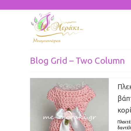
Blog Grid – Two Column
Πλε
βάπ
κορ
Πλεκτέ
δαντέλ