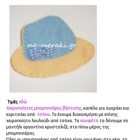
Τιμές
εδώ
Χειροποίητες μπομπονιέρες βάπτισης
, καπέλο για αγοράκι και
κοριτσάκι από
τσόχα
.
Το έχουμε διακοσμήσει με επίσης
χειροποίητο λουλούδι από τσόχα.
Τα
κουφέτα
τα δένουμε σε
μαντήλι οργαντίνα κρυσταλιζέ, στο πίσω μέρος της
μπομπονιέρας.
Όλες οι μπομπονιέρες από τσόχα είναι ραμμένες στο χέρι, τα