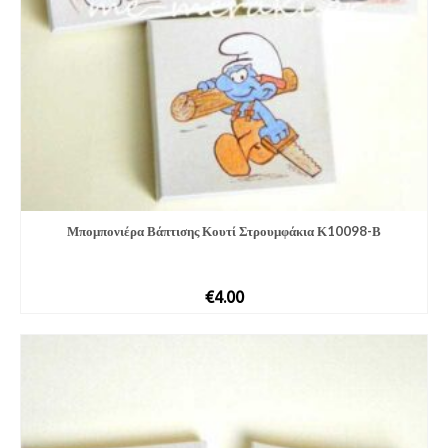
Μπομπονιέ­ρα Βάπτισης Κουτί Στρουμφάκια Κ10098-Β
€
4.00