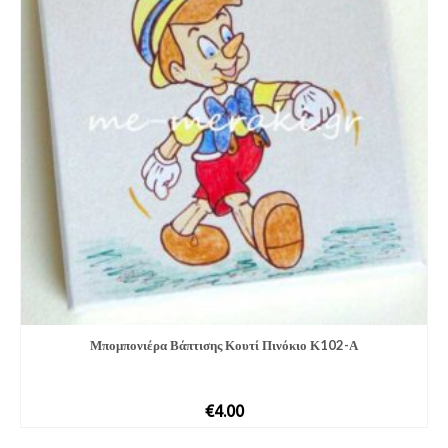
Μπομπονιέ­ρα Βάπτισης Κουτί Πινόκιο Κ102-Α
€
4.00