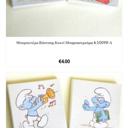
Μπομπονιέ­ρα Βάπτισης Κουτί Μπαμπαστρούμφ Κ10098-Α
€
4.00