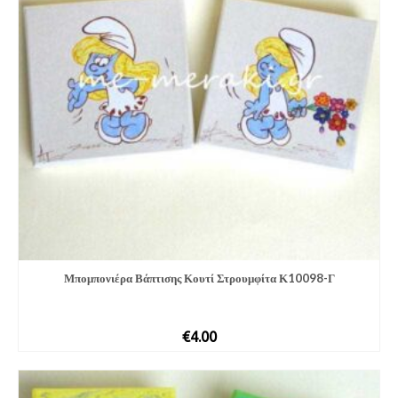
Μπομπονιέ­ρα Βάπτισης Κουτί Στρουμφίτα Κ10098-Γ
€
4.00