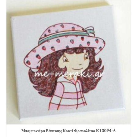
Μπομπονιέ­ρα Βάπτισης Κουτί Φραουλίτσα Κ10094-Α