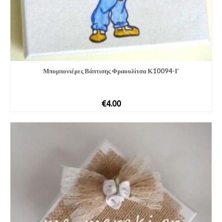
Μπομπονιέ­ρες Βάπτισης Φραουλίτσα Κ10094-Γ
€
4.00