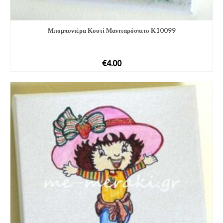
Μπομπονιέ­ρα Κουτί Μανιταρόσπιτο Κ10099
€
4.00