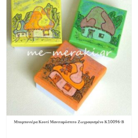
Μπομπονιέ­ρα Κουτί Μανιταρόσπιτο Ζωγραφισμένο Κ10096-Β