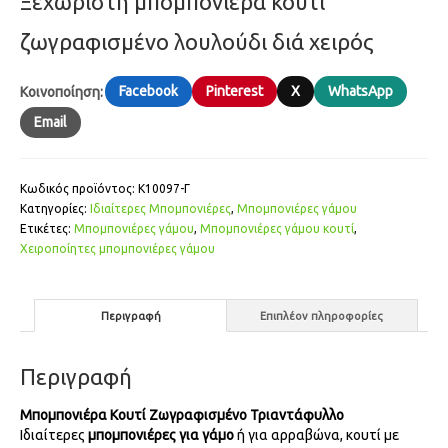
Ξεχωριστή μπομπονιέρα κουτί
ζωγραφισμένο λουλούδι διά χειρός
Facebook
Pinterest
X
WhatsApp
Κοινοποίηση:
Email
Κωδικός προϊόντος:
Κ10097-Γ
Κατηγορίες:
Ιδιαίτερες Μπομπονιέρες
,
Μπομπονιέρες γάμου
Ετικέτες:
Μπομπονιέ­ρες γάμου
,
Μπομπονιέρες γάμου κουτί
,
Χειροποίητες μπομπονιέ­ρες γάμου
Περιγραφή
Επιπλέον πληροφορίες
Περιγραφή
Μπομπονιέρα Κουτί Ζωγραφισμένο Τριαντάφυλλο
Ιδιαίτερες
μπομπονιέρες για γάμο
ή για αρραβώνα, κουτί με