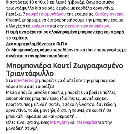
διαστάσεις
10 x 10 x 3 εκ
, λευκό ή ιβουάρ, ζωγραφισμένο
τριαντάφυλλο διά χειρός, δεμένο με κορδέλα οργαντίνα.
Περιέχει
7
κουφέτα αμυγδάλου
της εταιρείας
Χατζηγιαννάκη
.
Φυσικά μπορούμε να διαφοροποιήσουμε την μπομπονιέρα με
αλλαγές στα
χρώματα
και στην
γεύση των κουφέτων
.
Η τιμή αναφέρεται σε ολοκληρωμένη μπομπονιέρα και αφορά
το τεμάχιο.
Δεν συμπεριλαμβάνεται ο Φ.Π.Α
Οι
Μπομπονιέρες γάμου
παραδίδονται κατόπιν παραγγελίας
με
συνέπεια στον χρόνο παράδοσης.
Μπομπονιέρα Κουτί Ζωγραφισμένο
Τριαντάφυλλο
Στο
me-meraki.gr
μπορείτε να διαλέξετε την μπομπονιέρα
γάμου που σας ταιριάζει!
Μέσα από μία μεγάλη ποικιλία, μπορείτε να βρείτε πολλές
χειροποίητες μπομπονιέρες, ιδιαίτερες, μοναδικές και
πρωτότυπες με λινό ή σατέν, τσόχα ή λινάτσα, δαντέλα ή
οργαντίνα, τούλι, μαντήλι, δίχτυ ή πουγκί, σε κουτί ή σε
μπουκάλι, ύφασμα μα και κρεμαστή…
Όλες είναι φτιαγμένες
Με Αγάπη
και
Με Μεράκι
για την
μοναδική στιγμή!