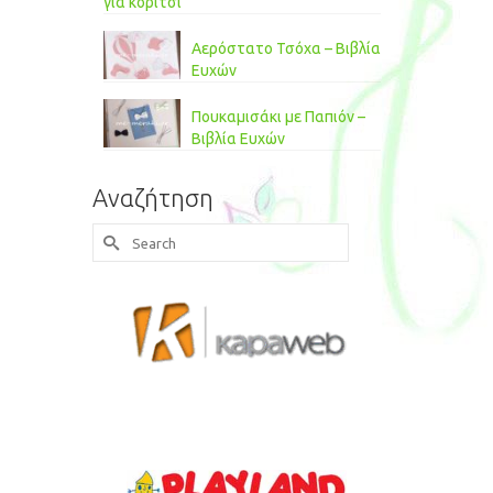
για κορίτσι
Αερόστατο Τσόχα – Βιβλία
Ευχών
Πουκαμισάκι με Παπιόν –
Βιβλία Ευχών
Αναζήτηση
Search
for: