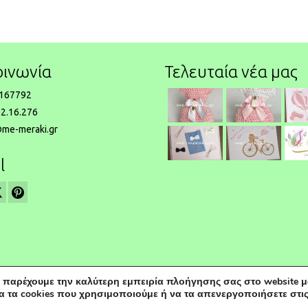
Βάπτιση, Κατερίνα
- Αθήν
οινωνία
Τελευταία νέα μας
167792
2.16.276
@me-meraki.gr
l
 παρέχουμε την καλύτερη εμπειρία πλοήγησης σας στο website μ
paweb
α τα cookies που χρησιμοποιούμε ή να τα απενεργοποιήσετε στι