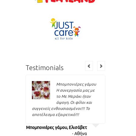
Testimonials
Μπομπονιέρες γάμου
ιρία
Η συνεργασία μας με
το Με Μεράκι ήταν
στώ
άψογη. Οι φίλοι και
α με το
συγγενείς ενθουσιασμένοι!!! Το
η
αποτέλεσμα εξαιρετικό!!!
Μαρτυρικά 
Μπομπονιέρες γάμου, Ελισάβετ
- Αθήνα