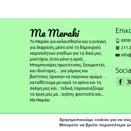
Me Meraki
Επικ
6938
To Μεράκι για καλαισθησία και η ανάγκη
για έκφραση, μέσα από τη δημιουργία
211.2
χειροποίητων σχεδίων για τα δικά μας
info
μυστήρια, ήταν μόνο η αρχή…
Μπομπονιέρες πρωτότυπες, ξεχωριστές
Socia
και ιδιαίτερες… για γάμους και
βαπτίσεις άρχισαν να παίρνουν χρώμα…
καταθέτουμε με χαρά το χρόνο και τη
σκέψη μας και... τελικά, παρουσιάζουμε
τα έργα μας με... αγάπη, φαντασία και...
Με Μεράκι
Χρησιμοποιούμε cookies για να σας
© 2026 Μπομπονιέρες Γάμου | Μπομπονιέρες Βάπτισης - Powered by
ka
Μπορείτε να βρείτε περισσότερα γι