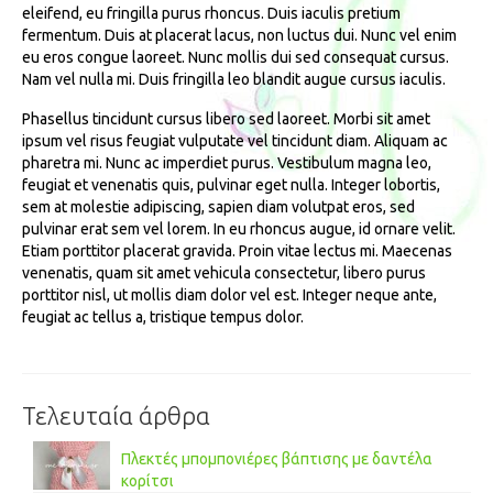
eleifend, eu fringilla purus rhoncus. Duis iaculis pretium
fermentum. Duis at placerat lacus, non luctus dui. Nunc vel enim
eu eros congue laoreet. Nunc mollis dui sed consequat cursus.
Nam vel nulla mi. Duis fringilla leo blandit augue cursus iaculis.
Phasellus tincidunt cursus libero sed laoreet. Morbi sit amet
ipsum vel risus feugiat vulputate vel tincidunt diam. Aliquam ac
pharetra mi. Nunc ac imperdiet purus. Vestibulum magna leo,
feugiat et venenatis quis, pulvinar eget nulla. Integer lobortis,
sem at molestie adipiscing, sapien diam volutpat eros, sed
pulvinar erat sem vel lorem. In eu rhoncus augue, id ornare velit.
Etiam porttitor placerat gravida. Proin vitae lectus mi. Maecenas
venenatis, quam sit amet vehicula consectetur, libero purus
porttitor nisl, ut mollis diam dolor vel est. Integer neque ante,
feugiat ac tellus a, tristique tempus dolor.
Τελευταία άρθρα
Πλεκτές μπομπονιέρες βάπτισης με δαντέλα
κορίτσι