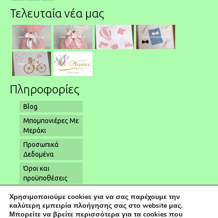
Τελευταία νέα μας
Πληροφορίες
Blog
Μπομπονιέρες Με
Μεράκι
Προσωπικά
Δεδομένα
Όροι και
προϋποθέσεις
Όροι αποστολής
Χρησιμοποιούμε cookies για να σας παρέχουμε την
– παραλαβής
καλύτερη εμπειρία πλοήγησης σας στο website μας.
Μπορείτε να βρείτε περισσότερα για τα cookies που
Επικοινωνία