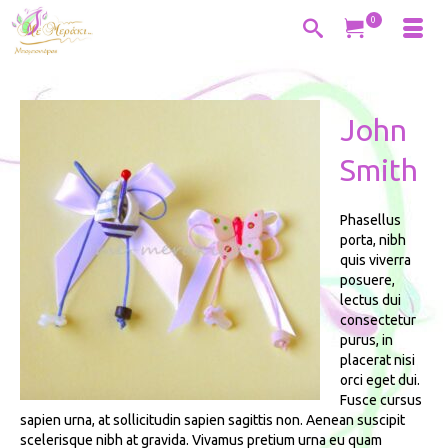
0
John
Smith
Phasellus
porta, nibh
quis viverra
posuere,
lectus dui
consectetur
purus, in
placerat nisi
orci eget dui.
Fusce cursus
sapien urna, at sollicitudin sapien sagittis non. Aenean suscipit
scelerisque nibh at gravida. Vivamus pretium urna eu quam