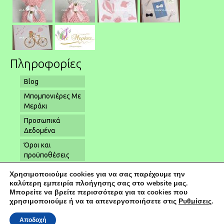
Πληροφορίες
Blog
Μπομπονιέρες Με
Μεράκι
Προσωπικά
Δεδομένα
Όροι και
προϋποθέσεις
Όροι αποστολής
Χρησιμοποιούμε cookies για να σας παρέχουμε την
– παραλαβής
καλύτερη εμπειρία πλοήγησης σας στο website μας.
Μπορείτε να βρείτε περισσότερα για τα cookies που
Επικοινωνία
χρησιμοποιούμε ή να τα απενεργοποιήσετε στις
Ρυθμίσεις
.
Αποδοχή
© 2026 Μπομπονιέρες Γάμου | Μπομπονιέρες Βάπτισης - Powered by
kapaweb