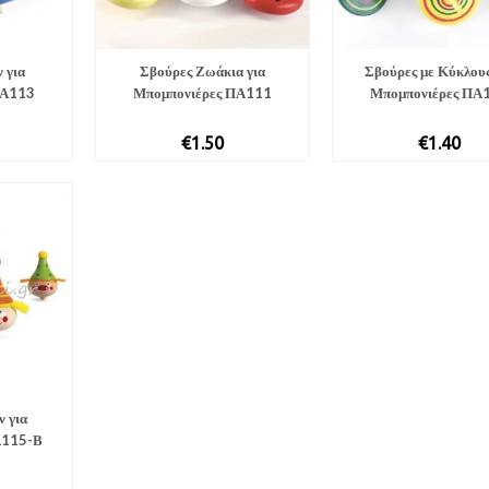
 για
Σβούρες Ζωάκια για
Σβούρες με Κύκλους
ΠΑ113
Μπομπονιέρες ΠΑ111
Μπομπονιέρες ΠΑ
€
1.50
€
1.40
ν για
Α115-Β