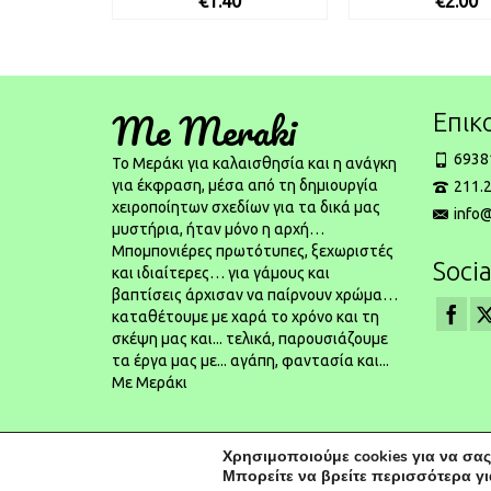
€
1.40
€
2.00
Me Meraki
Επικ
6938
To Μεράκι για καλαισθησία και η ανάγκη
για έκφραση, μέσα από τη δημιουργία
211.2
χειροποίητων σχεδίων για τα δικά μας
info
μυστήρια, ήταν μόνο η αρχή…
Μπομπονιέρες πρωτότυπες, ξεχωριστές
Socia
και ιδιαίτερες… για γάμους και
βαπτίσεις άρχισαν να παίρνουν χρώμα…
καταθέτουμε με χαρά το χρόνο και τη
σκέψη μας και... τελικά, παρουσιάζουμε
τα έργα μας με... αγάπη, φαντασία και...
Με Μεράκι
Χρησιμοποιούμε cookies για να σας
© 2026 Μπομπονιέρες Γάμου | Μπομπονιέρες Βάπτισης - Powered by
ka
Μπορείτε να βρείτε περισσότερα γι