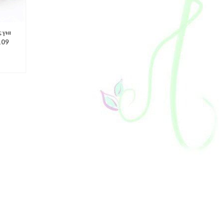
 για
109