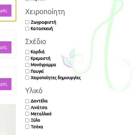
Χειροποίητη
ορές
Ζωγραφιστή
Κατασκευή
Σχέδιο
ορές
Καρδιά
Κρεμαστή
Μονόγραμμα
Πουγκί
Χειροποίητες δημιουργίες
ορές
Υλικό
Δαντέλα
Λινάτσα
Μεταλλικό
Ξύλο
Τσόχα