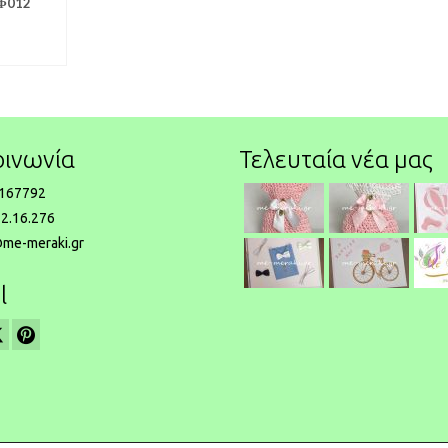
ΥΦ012
οινωνία
Τελευταία νέα μας
167792
2.16.276
@me-meraki.gr
l