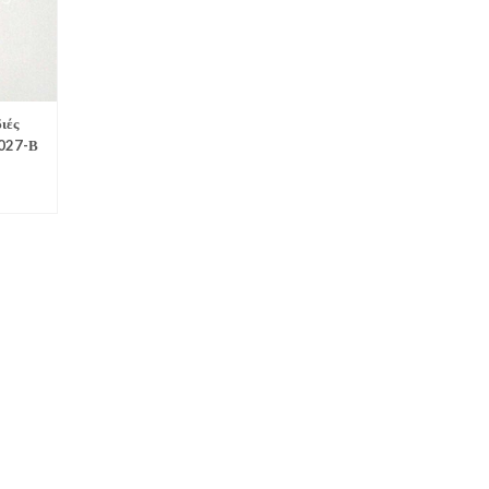
ιές
027-Β