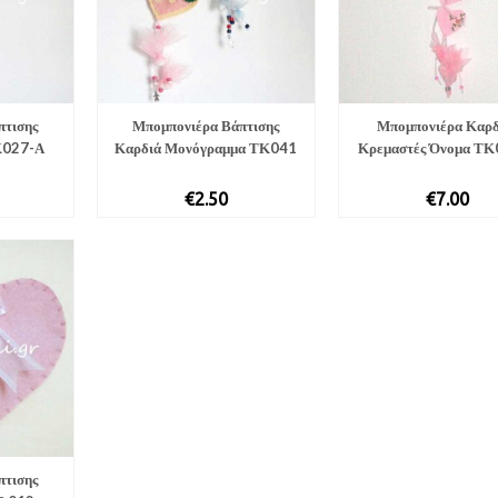
πτισης
Μπομπονιέρα Βάπτισης
Μπομπονιέρα Καρδ
Κ027-Α
Καρδιά Μονόγραμμα ΤΚ041
Κρεμαστές Όνομα ΤΚ
€
2.50
€
7.00
πτισης