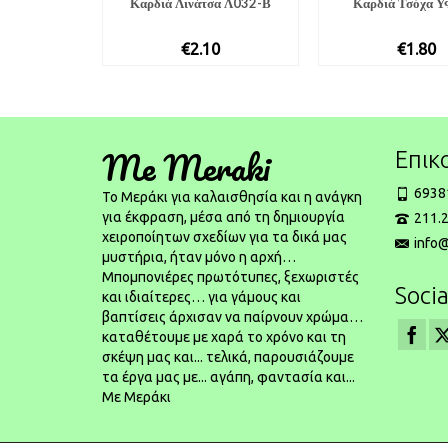
Καρδιά Λινάτσα Λ032-Β
Καρδιά Τσόχα 
€
2.10
€
1.80
Me Meraki
Επικ
6938
To Μεράκι για καλαισθησία και η ανάγκη
για έκφραση, μέσα από τη δημιουργία
211.2
χειροποίητων σχεδίων για τα δικά μας
info
μυστήρια, ήταν μόνο η αρχή…
Μπομπονιέρες πρωτότυπες, ξεχωριστές
Socia
και ιδιαίτερες… για γάμους και
βαπτίσεις άρχισαν να παίρνουν χρώμα…
καταθέτουμε με χαρά το χρόνο και τη
σκέψη μας και... τελικά, παρουσιάζουμε
τα έργα μας με... αγάπη, φαντασία και...
Με Μεράκι