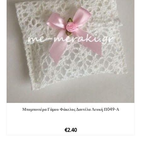
Μπομπονιέ­ρα Γάμου Φάκελος Δαντέλα Λευκή Π049-Α
€
2.40