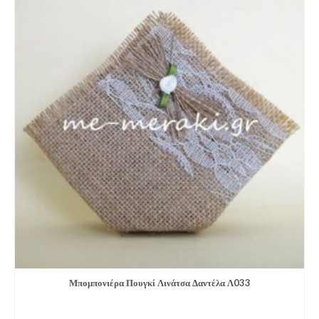
Μπομπονιέ­ρα Πουγκί Λινάτσα Δαντέλα Λ033