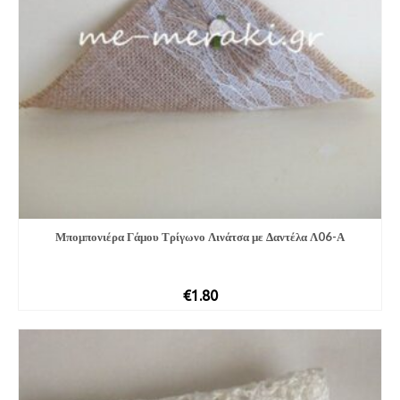
Μπομπονιέ­ρα Γάμου Τρίγωνο Λινάτσα με Δαντέλα Λ06-Α
€
1.80