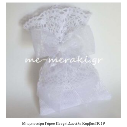
Μπομπονιέρα Γάμου Πουγκί Δαντέλα Καμβάς Π019