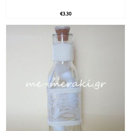
€
3.30