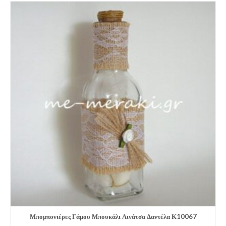
Μπομπονιέρες Γάμου Μπουκάλι Λινάτσα Δαντέλα Κ10067