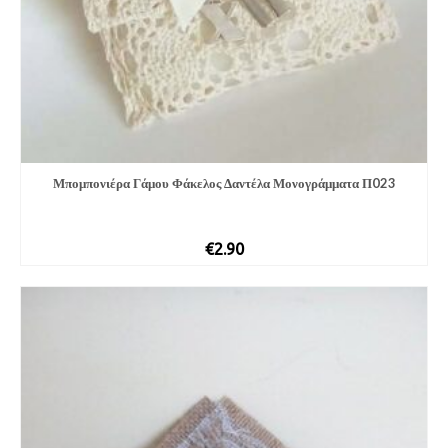
Μπομπονιέ­ρα Γάμου Φάκελος Δαντέλα Μονογράμματα Π023
€
2.90