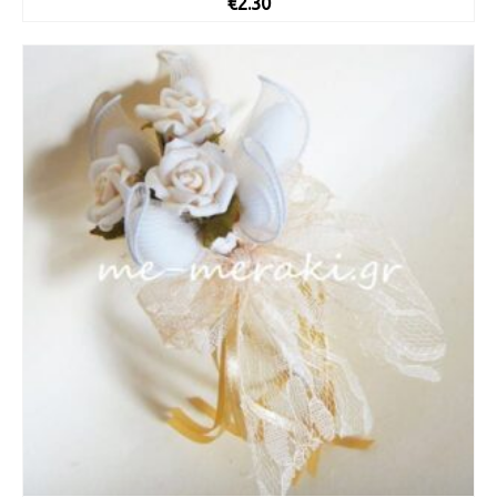
€
2.30