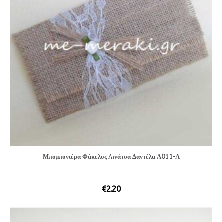
Μπομπονιέ­ρα Φάκελος Λινάτσα Δαντέλα Λ011-Α
€
2.20