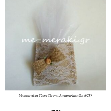
Μπομπονιέ­ρα Γάμου Πουγκί Λινάτσα-Δαντέλα Λ037