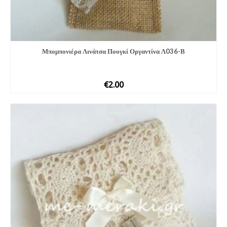
Μπομπονιέ­ρα Λινάτσα Πουγκί Οργαντίνα Λ036-Β
€
2.00