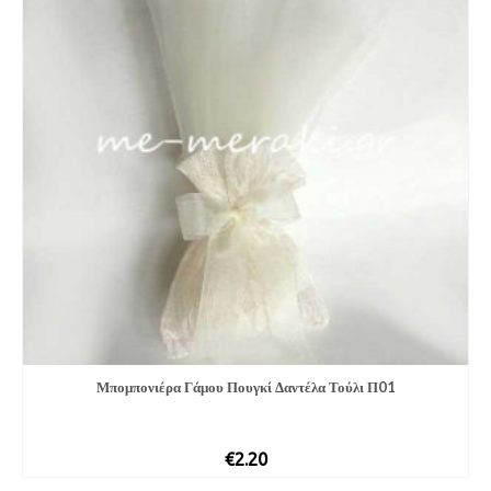
Μπομπονιέρα Γάμου Πουγκί Δαντέλα Τούλι Π01
€
2.20