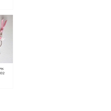
σης
032