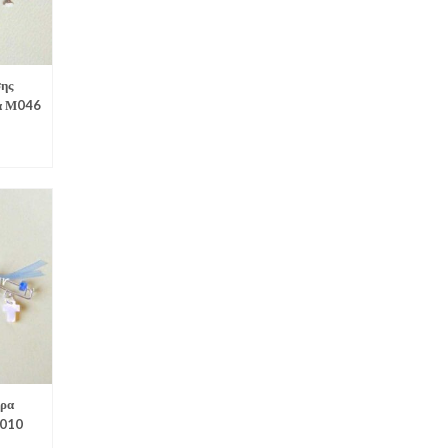
ης
α Μ046
ερα
Μ010