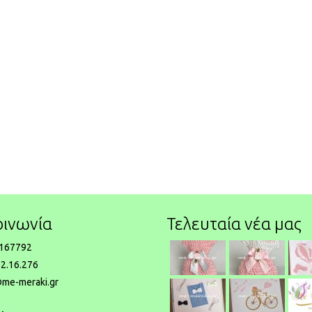
οινωνία
Τελευταία νέα μας
167792
2.16.276
@me-meraki.gr