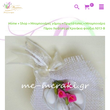
0
Home
»
Shop
»
Μπομπονιέρες γάμου
»
Πρωτότυπες
»
Μπομπονιέρα
Γάμου Λινάτσα με Κρινάκια φούξια Λ013-Β