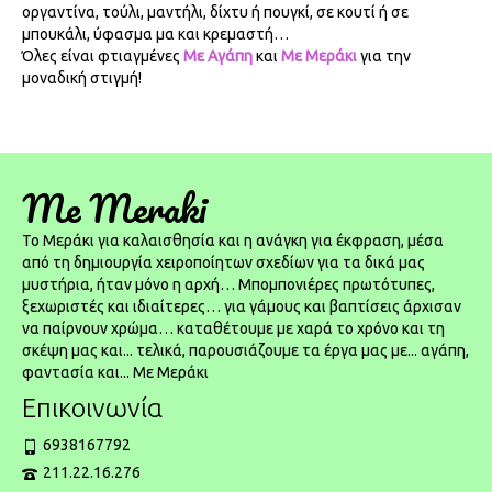
οργαντίνα, τούλι, μαντήλι, δίχτυ ή πουγκί, σε κουτί ή σε
μπουκάλι, ύφασμα μα και κρεμαστή…
Όλες είναι φτιαγμένες
Με Αγάπη
και
Με Μεράκι
για την
μοναδική στιγμή!
Me Meraki
To Μεράκι για καλαισθησία και η ανάγκη για έκφραση, μέσα
από τη δημιουργία χειροποίητων σχεδίων για τα δικά μας
μυστήρια, ήταν μόνο η αρχή… Μπομπονιέρες πρωτότυπες,
ξεχωριστές και ιδιαίτερες… για γάμους και βαπτίσεις άρχισαν
να παίρνουν χρώμα… καταθέτουμε με χαρά το χρόνο και τη
σκέψη μας και... τελικά, παρουσιάζουμε τα έργα μας με... αγάπη,
φαντασία και... Με Μεράκι
Επικοινωνία
6938167792
211.22.16.276