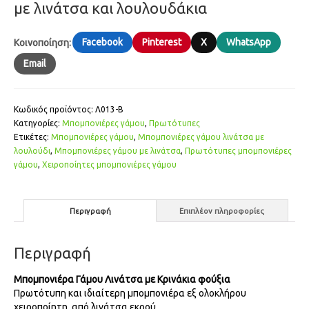
με λινάτσα και λουλουδάκια
Facebook
Pinterest
X
WhatsApp
Κοινοποίηση:
Email
Κωδικός προϊόντος:
Λ013-Β
Κατηγορίες:
Μπομπονιέρες γάμου
,
Πρωτότυπες
Ετικέτες:
Μπομπονιέ­ρες γάμου
,
Μπομπονιέ­ρες γάμου λινάτσα με
λουλούδι
,
Μπομπονιέ­ρες γάμου με λινάτσα
,
Πρωτότυπες μπομπονιέρες
γάμου
,
Χειροποίητες μπομπονιέ­ρες γάμου
Περιγραφή
Επιπλέον πληροφορίες
Περιγραφή
Μπομπονιέρα Γάμου Λινάτσα με Κρινάκια φούξια
Πρωτότυπη και ιδιαίτερη μπομπονιέρα εξ ολοκλήρου
χειροποίητη, από λινάτσα εκρού.