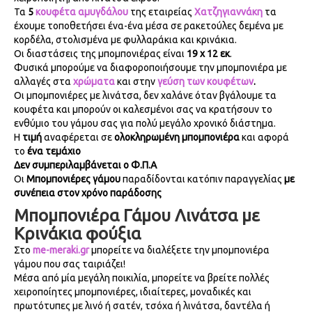
Τα
5
κουφέτα αμυγδάλου
της εταιρείας
Χατζηγιαννάκη
τα
έχουμε τοποθετήσει ένα-ένα μέσα σε ρακετούλες δεμένα με
κορδέλα, στολισμένα με φυλλαράκια και κρινάκια.
Οι διαστάσεις της μπομπονιέρας είναι
19
x
12
εκ
.
Φυσικά μπορούμε να διαφοροποιήσουμε την μπομπονιέρα με
αλλαγές στα
χρώματα
και στην
γεύση των κουφέτων
.
Οι μπομπονιέρες με λινάτσα, δεν χαλάνε όταν βγάλουμε τα
κουφέτα και μπορούν οι καλεσμένοι σας να κρατήσουν το
ενθύμιο του γάμου σας για πολύ μεγάλο χρονικό διάστημα.
Η
τιμή
αναφέρεται σε
ολοκληρωμένη μπομπονιέρα
και αφορά
το
ένα τεμάχιο
Δεν συμπεριλαμβάνεται ο Φ.Π.Α
Οι
Μπομπονιέρες γάμου
παραδίδονται κατόπιν παραγγελίας
με
συνέπεια στον χρόνο παράδοσης
Μπομπονιέρα Γάμου Λινάτσα με
Κρινάκια φούξια
Στο
me-meraki.gr
μπορείτε να διαλέξετε την μπομπονιέρα
γάμου που σας ταιριάζει!
Μέσα από μία μεγάλη ποικιλία, μπορείτε να βρείτε πολλές
χειροποίητες μπομπονιέρες, ιδιαίτερες, μοναδικές και
πρωτότυπες με λινό ή σατέν, τσόχα ή λινάτσα, δαντέλα ή