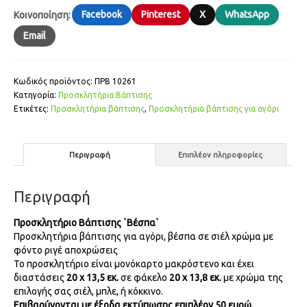
Facebook
Pinterest
X
WhatsApp
Κοινοποίηση:
Email
Κωδικός προϊόντος:
ΠΡΒ 10261
Κατηγορία:
Προσκλητήρια Βάπτισης
Ετικέτες:
Προσκλητήρια βάπτισης
,
Προσκλητήρια βάπτισης για αγόρι
Περιγραφή
Επιπλέον πληροφορίες
Περιγραφή
Προσκλητήριο Βάπτισης `Βέσπα`
Προσκλητήρια βάπτισης για αγόρι, βέσπα σε σιέλ χρώμα με
φόντο ριγέ αποχρώσεις
Το προσκλητήριο είναι μονόκαρτο μακρόστενο και έχει
διαστάσεις
20 x 13,5 εκ.
σε φάκελο
20 x 13,8 εκ.
με χρώμα της
επιλογής σας σιέλ, μπλε, ή κόκκινο.
Επιβαρύνονται με έξοδα εκτύπωσης επιπλέον 50 ευρώ.