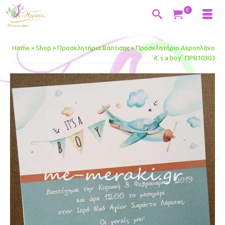
0
Home
»
Shop
»
Προσκλητήρια Βάπτισης
»
Προσκλητήριο Αεροπλάνο
`it`s a boy` ΠΡΒ10303