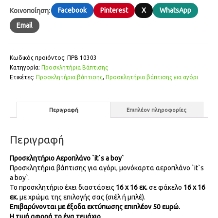
Facebook
Pinterest
X
WhatsApp
Κοινοποίηση:
Email
Κωδικός προϊόντος:
ΠΡΒ 10303
Κατηγορία:
Προσκλητήρια Βάπτισης
Ετικέτες:
Προσκλητήρια βάπτισης
,
Προσκλητήρια βάπτισης για αγόρι
Περιγραφή
Επιπλέον πληροφορίες
Περιγραφή
Προσκλητήριο Αεροπλάνο `it`s a boy`
Προσκλητήρια βάπτισης για αγόρι, μονόκαρτα αεροπλάνο `it`s
a boy`.
Το προσκλητήριο έχει διαστάσεις
16 x 16 εκ.
σε φάκελο
16 x 16
εκ.
με χρώμα της επιλογής σας (σιέλ ή μπλέ).
Επιβαρύνονται με έξοδα εκτύπωσης επιπλέον 50 ευρώ.
Η τιμή αφορά το ένα τεμάχιο