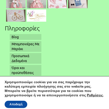
Πληροφορίες
Blog
Μπομπονιέρες Με
Μεράκι
Προσωπικά
Δεδομένα
Όροι και
προϋποθέσεις
Όροι αποστολής
Χρησιμοποιούμε cookies για να σας παρέχουμε την
– παραλαβής
καλύτερη εμπειρία πλοήγησης σας στο website μας.
Μπορείτε να βρείτε περισσότερα για τα cookies που
Επικοινωνία
χρησιμοποιούμε ή να τα απενεργοποιήσετε στις
Ρυθμίσεις
.
Αποδοχή
© 2026 Μπομπονιέρες Γάμου | Μπομπονιέρες Βάπτισης - Powered by
kapaweb