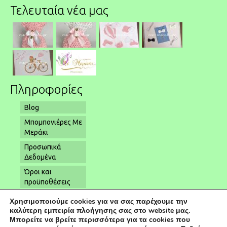
Τελευταία νέα μας
Πληροφορίες
Blog
Μπομπονιέρες Με
Μεράκι
Προσωπικά
Δεδομένα
Όροι και
προϋποθέσεις
Όροι αποστολής
Χρησιμοποιούμε cookies για να σας παρέχουμε την
– παραλαβής
καλύτερη εμπειρία πλοήγησης σας στο website μας.
Μπορείτε να βρείτε περισσότερα για τα cookies που
Επικοινωνία