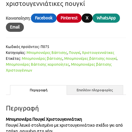
χριστουγεννιάτικες πουγκί
Facebook
Pinterest
X
WhatsApp
Κοινοποίηση:
Email
Κωδικός προϊόντος:
Π075
Κατηγορίες:
Μπομπονιέρες Βάπτισης
,
Πουγκί
,
Χριστουγεννιάτικες
Ετικέτες:
Μπομπονιέρες βάπτισης
,
Μπομπονιέρες βάπτισης πουγκί
,
Μπομπονιέρες Βάπτισης χειροποίητες
,
Μπομπονιέρες βάπτισης
Χριστουγέννων
Περιγραφή
Επιπλέον πληροφορίες
Περιγραφή
Μπομπονιέρα Πουγκί Χριστουγεννιάτικη
Πουγκί λευκό στολισμένο με χριστουγεννιάτικο σχέδιο γκι από
τσόχα, ραμμένο στο χέρι