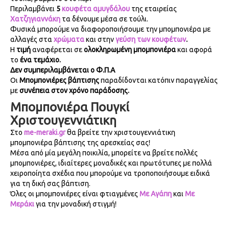
Περιλαμβάνει
5
κουφέτα αμυγδάλου
της εταιρείας
Χατζηγιαννάκη
τα δένουμε μέσα σε τούλι.
Φυσικά μπορούμε να διαφοροποιήσουμε την μπομπονιέρα με
αλλαγές στα
χρώματα
και στην
γεύση των κουφέτων
.
Η
τιμή
αναφέρεται σε
ολοκληρωμένη μπομπονιέρα
και αφορά
το
ένα τεμάχιο.
Δεν συμπεριλαμβάνεται ο Φ.Π.Α
Οι
Μπομπονιέρες βάπτισης
παραδίδονται κατόπιν παραγγελίας
με
συνέπεια στον χρόνο παράδοσης.
Μπομπονιέρα Πουγκί
Χριστουγεννιάτικη
Στο
me-meraki.gr
θα βρείτε την χριστουγεννιάτικη
μπομπονιέρα βάπτισης της αρεσκείας σας!
Μέσα από μία μεγάλη ποικιλία, μπορείτε να βρείτε πολλές
μπομπονιέρες, ιδιαίτερες μοναδικές και πρωτότυπες με πολλά
χειροποίητα σχέδια που μπορούμε να τροποποιήσουμε ειδικά
για τη δική σας βάπτιση.
Όλες οι μπομπονιέρες είναι φτιαγμένες
Με Αγάπη
και
Με
Μεράκι
για την μοναδική στιγμή!