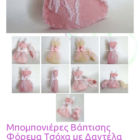
Μπομπονιέρες Βάπτισης
Φόρεμα Τσόχα με Δαντέλα