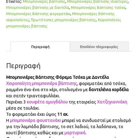
Ετικέτες:
Μπομπονιέρες βάπτισης
,
Μπομπονιέρες βάπτισης ιδιαίτερες
,
Μπομπονιέρες βάπτισης με δαντέλα
,
Μπομπονιέρες Βάπτισης τσόχα
,
Μπομπονιέρες Βάπτισης φορεματάκι
,
Μπομπονιέρες Βάπτισης
χειροποίητες
,
Πρωτότυπες μπομπονιέρες βάπτισης
,
Χειροποίητες
μπομπονιέρες βάπτισης
Περιγραφή
Επιπλέον πληροφορίες
Περιγραφή
Μπομπονιέρες Βάπτισης Φόρεμα Τσόχα με Δαντέλα
Χειροποίητη μπομπονιέρα βάπτισης
, φορεματάκι από τσόχα,
ραμμένο ένα-ένα στο χέρι, στολισμένο με
δαντελένια κορδέλα
και σατέν τριανταφυλλάκι.
Περιέχει 3
κουφέτα αμυγδάλου
της εταιρείας
Χατζηγιαννάκη
μέσα σε τουλάκι.
Το φορεματάκι έχει ύψος
11 εκ.
Η
μπομπονιέρα φουστανάκι
μπορεί να συνδυαστεί με στολισμό
για την λαμπάδα βάπτισης, το σετ λαδιού, τα λαδόπανα, το
κουτί βάπτισης καθώς και με
μαρτυρικά
.