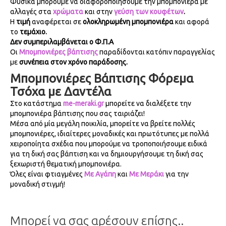
Φυσικά μπορούμε να διαφοροποιήσουμε την μπομπονιέρα με
αλλαγές στα
χρώματα
και στην
γεύση των κουφέτων
.
Η
τιμή
αναφέρεται σε
ολοκληρωμένη μπομπονιέρα
και αφορά
το
τεμάχιο.
Δεν συμπεριλαμβάνεται ο Φ.Π.Α
Οι
Μπομπονιέρες βάπτισης
παραδίδονται κατόπιν παραγγελίας
με
συνέπεια στον χρόνο παράδοσης.
Μπομπονιέρες Βάπτισης Φόρεμα
Τσόχα με Δαντέλα
Στο κατάστημα
me-meraki.gr
μπορείτε να διαλέξετε την
μπομπονιέρα βάπτισης που σας ταιριάζει!
Μέσα από μία μεγάλη ποικιλία, μπορείτε να βρείτε πολλές
μπομπονιέρες, ιδιαίτερες μοναδικές και πρωτότυπες με πολλά
χειροποίητα σχέδια που μπορούμε να τροποποιήσουμε ειδικά
για τη δική σας βάπτιση και να δημιουργήσουμε τη δική σας
ξεχωριστή θεματική μπομπονιέρα.
Όλες είναι φτιαγμένες
Με Αγάπη
και
Με Μεράκι
για την
μοναδική στιγμή!
Μπορεί να σας αρέσουν επίσης..