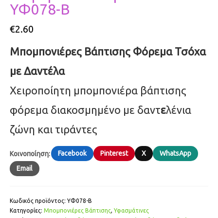
ΥΦ078-Β
€
2.60
Μπομπονιέρες Βάπτισης Φόρεμα Τσόχα
με Δαντέλα
Χειροποίητη μπομπονιέρα βάπτισης
φόρεμα διακοσμημένο με δαντ
ε
λένια
ζώνη και τιράντες
Facebook
Pinterest
X
WhatsApp
Κοινοποίηση:
Email
Κωδικός προϊόντος:
ΥΦ078-Β
Κατηγορίες:
Μπομπονιέρες Βάπτισης
,
Υφασμάτινες