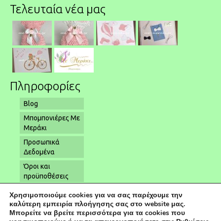
Τελευταία νέα μας
Πληροφορίες
Blog
Μπομπονιέρες Με
Μεράκι
Προσωπικά
Δεδομένα
Όροι και
προϋποθέσεις
Όροι αποστολής
Χρησιμοποιούμε cookies για να σας παρέχουμε την
– παραλαβής
καλύτερη εμπειρία πλοήγησης σας στο website μας.
Μπορείτε να βρείτε περισσότερα για τα cookies που
Επικοινωνία