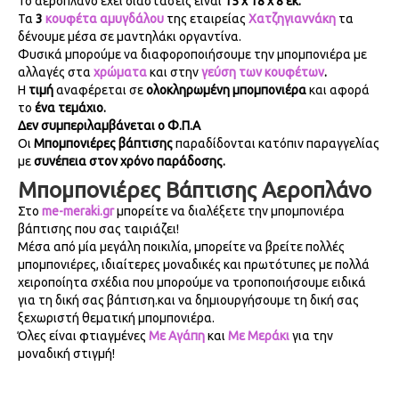
Το αεροπλάνο έχει διαστάσεις είναι
15 x 18 x 8 εκ.
Τα
3
κουφέτα αμυγδάλου
της εταιρείας
Χατζηγιαννάκη
τα
δένουμε μέσα σε μαντηλάκι οργαντίνα
.
Φυσικά μπορούμε να διαφοροποιήσουμε την μπομπονιέρα με
αλλαγές στα
χρώματα
και στην
γεύση των κουφέτων
.
Η
τιμή
αναφέρεται σε
ολοκληρωμένη μπομπονιέρα
και αφορά
το
ένα τεμάχιο.
Δεν συμπεριλαμβάνεται ο Φ.Π.Α
Οι
Μπομπονιέρες βάπτισης
παραδίδονται κατόπιν παραγγελίας
με
συνέπεια στον χρόνο παράδοσης.
Μπομπονιέρες Βάπτισης Αεροπλάνο
Στο
me-meraki.gr
μπορείτε να διαλέξετε την μπομπονιέρα
βάπτισης που σας ταιριάζει!
Μέσα από μία μεγάλη ποικιλία, μπορείτε να βρείτε πολλές
μπομπονιέρες, ιδιαίτερες μοναδικές και πρωτότυπες με πολλά
χειροποίητα σχέδια που μπορούμε να τροποποιήσουμε ειδικά
για τη δική σας βάπτιση.και να δημιουργήσουμε τη δική σας
ξεχωριστή θεματική μπομπονιέρα.
Όλες είναι φτιαγμένες
Με Αγάπη
και
Με Μεράκι
για την
μοναδική στιγμή!