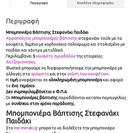
Περιγραφή
Επιπλέον πληροφορίες
Περιγραφή
Μπομπονιέ­ρα Βάπτισης Στεφανάκι Παιδάκι
Χειροποίητες μπομπονιέρες βάπτισης
στεφανάκι τούλι με τα
κουφέτα, δεμένο με κορδονάκια πολύχρωμα και στολισμένο με
παιδάκι και χάντρα μεταλλικά.
Περιλαμβάνει
5
κουφέτα αμυγδάλου
της εταιρείας
Χατζηγιαννάκη
.
Φυσικά μπορούμε να διαφοροποιήσουμε την μπομπονιέρα με
αλλαγές στα
χρώματα
και στην
γεύση των κουφέτων
.
Η
τιμή
αναφέρεται σε
ολοκληρωμένη μπομπονιέρα
και αφορά
το
ένα τεμάχιο.
Δεν συμπεριλαμβάνεται ο Φ.Π.Α
Οι
Μπομπονιέρες βάπτισης
παραδίδονται κατόπιν παραγγελίας
με
συνέπεια στον χρόνο παράδοσης.
Μπομπονιέ­ρα Βάπτισης Στεφανάκι
Παιδάκι
Στο
me-meraki.gr
μπορείτε να διαλέξετε την μπομπονιέρα