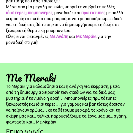
βάπτισης που σας ταιριάζει!
Μέσα από μία μεγάλη ποικιλία, μπορείτε να βρείτε πολλές
ιδιαίτερες μπομπονιέρες
, μοναδικές και
πρωτότυπες
με πολλά
χειροποίητα σχέδια που μπορούμε να τροποποιήσουμε ειδικά
για τη δική σας βάπτιση.και να δημιουργήσουμε τη δική σας
ξεχωριστή θεματική μπομπονιέρα.
Όλες είναι φτιαγμένες
Με Αγάπη
και
Με Μεράκι
για την
μοναδική στιγμή!
Me Meraki
To Μεράκι για καλαισθησία και η ανάγκη για έκφραση, μέσα
από τη δημιουργία χειροποίητων σχεδίων για τα δικά μας
μυστήρια, ήταν μόνο η αρχή… Μπομπονιέρες πρωτότυπες,
ξεχωριστές και ιδιαίτερες… για γάμους και βαπτίσεις άρχισαν
να παίρνουν χρώμα… καταθέτουμε με χαρά το χρόνο και τη
σκέψη μας και... τελικά, παρουσιάζουμε τα έργα μας με... αγάπη,
φαντασία και... Με Μεράκι
Επικοινωνία