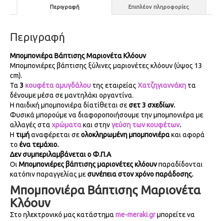
Περιγραφή
Επιπλέον πληροφορίες
Περιγραφή
Μπομπονιέρα Βάπτισης Μαριονέτα Κλόουν
Μπομπονιέρες βάπτισης ξύλινες μαριονέτες κλόουν (ύψος 13
cm).
Τα
3
κουφέτα αμυγδάλου
της εταιρείας
Χατζηγιαννάκη
τα
δένουμε μέσα σε μαντηλάκι οργαντίνα.
Η παιδική μπομπονιέρα δίατίθεται σε
σετ 3 σχεδίων.
Φυσικά μπορούμε να διαφοροποιήσουμε την μπομπονιέρα με
αλλαγές στα
χρώματα
και στην
γεύση των κουφέτων
.
Η
τιμή
αναφέρεται σε
ολοκληρωμένη μπομπονιέρα
και αφορά
το
ένα τεμάχιο.
Δεν συμπεριλαμβάνεται ο Φ.Π.Α
Οι
Μπομπονιέρες βάπτισης
μαριονέτες κλόουν
παραδίδονται
κατόπιν παραγγελίας με
συνέπεια στον χρόνο παράδοσης.
Μπομπονιέρα Βάπτισης Μαριονέτα
Κλόουν
Στο ηλεκτρονικό μας κατάστημα
me-meraki.gr
μπορείτε να