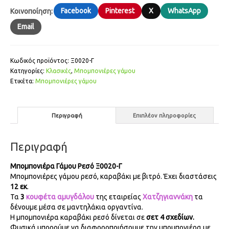
Facebook
Pinterest
X
WhatsApp
Κοινοποίηση:
Email
Κωδικός προϊόντος:
Ξ0020-Γ
Κατηγορίες:
Κλασικές
,
Μπομπονιέρες γάμου
Ετικέτα:
Μπομπονιέ­ρες γάμου
Περιγραφή
Επιπλέον πληροφορίες
Περιγραφή
Μπομπονιέρα Γάμου Ρεσό Ξ0020-Γ
Μπομπονιέρες γάμου ρεσό, καραβάκι με βιτρό. Έχει διαστάσεις
12 εκ
.
Τα
3
κουφέτα αμυγδάλου
της εταιρείας
Χατζηγιαννάκη
τα
δένουμε μέσα σε μαντηλάκια οργαντίνα.
Η μπομπονιέρα καραβάκι ρεσό δίνεται σε
σετ 4 σχεδίων.
Φυσικά μπορούμε να διαφοροποιήσουμε την μπομπονιέρα με