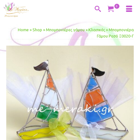
0
Home
»
Shop
»
Μπομπονιέρες γάμου
»
Κλασικές
»
Μπομπονιέρα
Γάμου Ρεσό Ξ0020-Γ