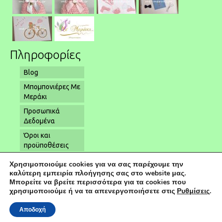
Πληροφορίες
Blog
Μπομπονιέρες Με
Μεράκι
Προσωπικά
Δεδομένα
Όροι και
προϋποθέσεις
Όροι αποστολής
Χρησιμοποιούμε cookies για να σας παρέχουμε την
– παραλαβής
καλύτερη εμπειρία πλοήγησης σας στο website μας.
Μπορείτε να βρείτε περισσότερα για τα cookies που
Επικοινωνία
χρησιμοποιούμε ή να τα απενεργοποιήσετε στις
Ρυθμίσεις
.
Αποδοχή
© 2026 Μπομπονιέρες Γάμου | Μπομπονιέρες Βάπτισης - Powered by
kapaweb