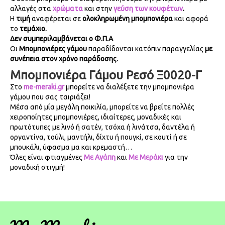
αλλαγές στα
χρώματα
και στην
γεύση των κουφέτων
.
Η
τιμή
αναφέρεται σε
ολοκληρωμένη μπομπονιέρα
και αφορά
το
τεμάχιο.
Δεν συμπεριλαμβάνεται ο Φ.Π.Α
Οι
Μπομπονιέρες γάμου
παραδίδονται κατόπιν παραγγελίας
με
συνέπεια στον χρόνο παράδοσης.
Μπομπονιέρα Γάμου Ρεσό Ξ0020-Γ
Στο
me-meraki.gr
μπορείτε να διαλέξετε την μπομπονιέρα
γάμου που σας ταιριάζει!
Μέσα από μία μεγάλη ποικιλία, μπορείτε να βρείτε πολλές
χειροποίητες μπομπονιέρες, ιδιαίτερες, μοναδικές και
πρωτότυπες με λινό ή σατέν, τσόχα ή λινάτσα, δαντέλα ή
οργαντίνα, τούλι, μαντήλι, δίχτυ ή πουγκί, σε κουτί ή σε
μπουκάλι, ύφασμα μα και κρεμαστή…
Όλες είναι φτιαγμένες
Με Αγάπη
και
Με Μεράκι
για την
μοναδική στιγμή!