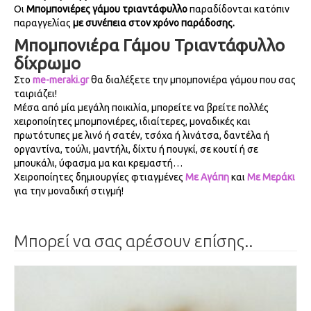
Οι
Μπομπονιέρες γάμου
τριαντάφυλλο
παραδίδονται κατόπιν
παραγγελίας
με συνέπεια στον χρόνο παράδοσης.
Μπομπονιέρα Γάμου Τριαντάφυλλο
δίχρωμο
Στο
me-meraki.gr
θα διαλέξετε την μπομπονιέρα γάμου που σας
ταιριάζει!
Μέσα από μία μεγάλη ποικιλία, μπορείτε να βρείτε πολλές
χειροποίητες μπομπονιέρες, ιδιαίτερες, μοναδικές και
πρωτότυπες με λινό ή σατέν, τσόχα ή λινάτσα, δαντέλα ή
οργαντίνα, τούλι, μαντήλι, δίχτυ ή πουγκί, σε κουτί ή σε
μπουκάλι, ύφασμα μα και κρεμαστή…
Χειροποίητες δημιουργίες φτιαγμένες
Με Αγάπη
και
Με Μεράκι
για την μοναδική στιγμή!
Μπορεί να σας αρέσουν επίσης..