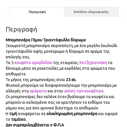
Περιγραφή
Επιπλέον πληροφορίες
Περιγραφή
Μπομπονιέρα Γάμου Τριαντάφυλλο δίχρωμο
Ξεχωριστή μπομπονιέρα χειροποίητη, με ένα μεγάλο λουλούδι
τριαντάφυλλο αφής μονόχρωμο ή δίχρωμο σε χρώμα της
επιλογής σας.
Τα 5
κουφέτα αμυγδάλου
της εταιρείας
Χατζηγιαννάκη
τα
δένουμε μέσα σε ρακετούλες με κορδέλες στα χρώματα που
επιθυμείτε.
Το μήκος της μπομπονιέρας είναι
25
εκ.
Φυσικά μπορούμε να διαφοροποιήσουμε την μπομπονιέρα με
αλλαγές στα
χρώματα
και στην
γεύση των κουφέτων
.
Οι μπομπονιέρες δεν χαλάνε όταν βγάλουμε τα κουφέτα και
μπορούν οι καλεσμένοι σας να κρατήσουν το ενθύμιο του
γάμου σας για όσο χρονικό διάστημα το επιθυμούν.
Η
τιμή
αναφέρεται σε
ολοκληρωμένη μπομπονιέρα
και αφορά
το
τεμάχιο.
Δεν συμπεριλαμβάνεται ο Φ.Π.Α