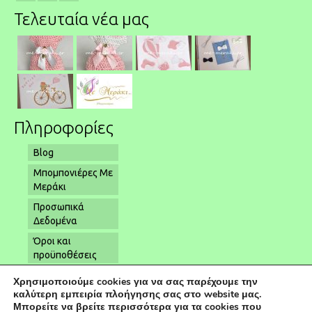
Τελευταία νέα μας
Πληροφορίες
Blog
Μπομπονιέρες Με
Μεράκι
Προσωπικά
Δεδομένα
Όροι και
προϋποθέσεις
Όροι αποστολής
Χρησιμοποιούμε cookies για να σας παρέχουμε την
– παραλαβής
καλύτερη εμπειρία πλοήγησης σας στο website μας.
Μπορείτε να βρείτε περισσότερα για τα cookies που
Επικοινωνία