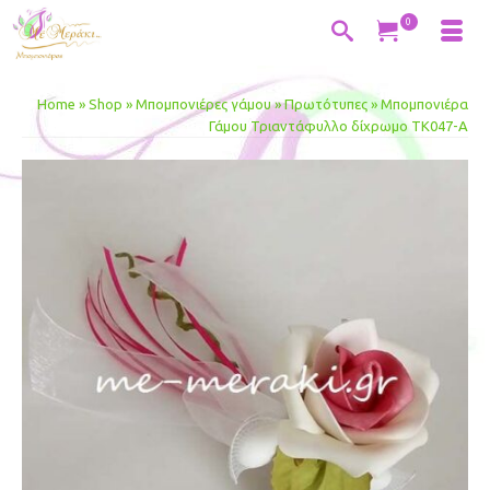
0
Home
»
Shop
»
Μπομπονιέρες γάμου
»
Πρωτότυπες
»
Μπομπονιέρα
Γάμου Τριαντάφυλλο δίχρωμο ΤΚ047-Α