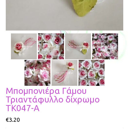
Μπομπονιέρα Γάμου
Τριαντάφυλλο δίχρωμο
ΤΚ047-Α
€
3.20