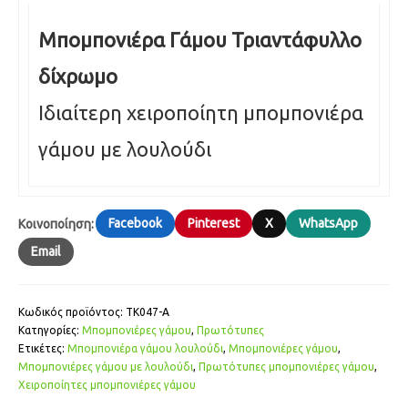
Μπομπονιέρα Γάμου Τριαντάφυλλο
δίχρωμο
Ιδιαίτερη χειροποίητη μπομπονιέ­ρα
γάμου με λουλούδι
Facebook
Pinterest
X
WhatsApp
Κοινοποίηση:
Email
Κωδικός προϊόντος:
ΤΚ047-Α
Κατηγορίες:
Μπομπονιέρες γάμου
,
Πρωτότυπες
Ετικέτες:
Μπομπονιέ­ρα γάμου λουλούδι
,
Μπομπονιέ­ρες γάμου
,
Μπομπονιέ­ρες γάμου με λουλούδι
,
Πρωτότυπες μπομπονιέρες γάμου
,
Χειροποίητες μπομπονιέ­ρες γάμου