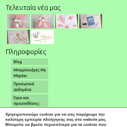
Τελευταία νέα μας
Πληροφορίες
Blog
Μπομπονιέρες Με
Μεράκι
Προσωπικά
Δεδομένα
Όροι και
προϋποθέσεις
Όροι αποστολής
Χρησιμοποιούμε cookies για να σας παρέχουμε την
– παραλαβής
καλύτερη εμπειρία πλοήγησης σας στο website μας.
Μπορείτε να βρείτε περισσότερα για τα cookies που
Επικοινωνία