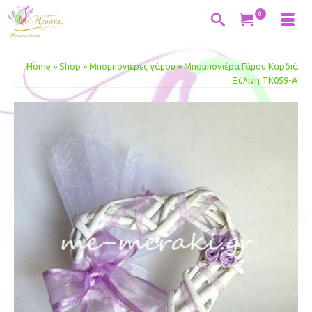
0
Home
»
Shop
»
Μπομπονιέρες γάμου
»
Μπομπονιέ­ρα Γάμου Καρδιά
Ξύλινη ΤΚ059-Α