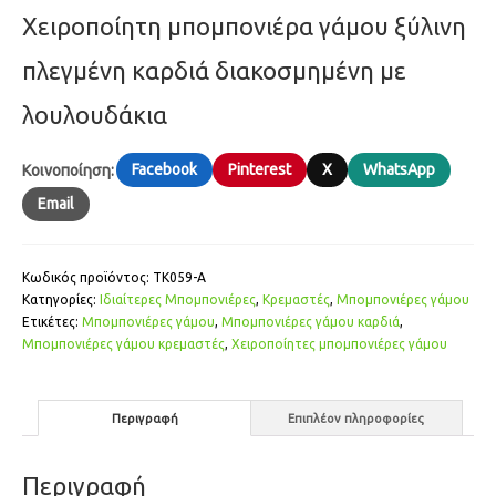
Χειροποίητη μπομπονιέρα γάμου ξύλινη
πλεγμένη καρδιά διακοσμημένη με
λουλουδάκια
Facebook
Pinterest
X
WhatsApp
Κοινοποίηση:
Email
Κωδικός προϊόντος:
ΤΚ059-Α
Κατηγορίες:
Ιδιαίτερες Μπομπονιέρες
,
Κρεμαστές
,
Μπομπονιέρες γάμου
Ετικέτες:
Μπομπονιέ­ρες γάμου
,
Μπομπονιέ­ρες γάμου καρδιά
,
Μπομπονιέ­ρες γάμου κρεμαστές
,
Χειροποίητες μπομπονιέ­ρες γάμου
Περιγραφή
Επιπλέον πληροφορίες
Περιγραφή