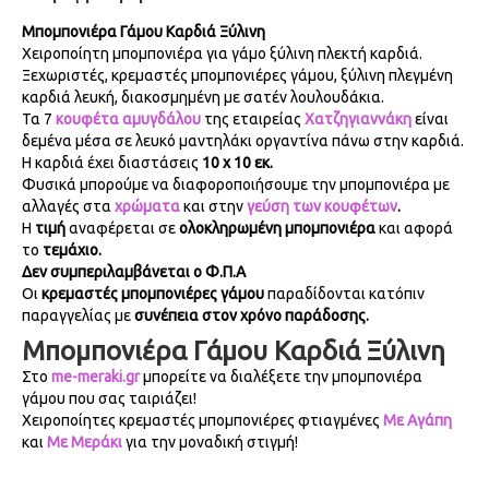
Μπομπονιέ­ρα Γάμου Καρδιά Ξύλινη
Χειροποίητη μπομπονιέρα για γάμο ξύλινη πλεκτή καρδιά.
Ξεχωριστές, κρεμαστές μπομπονιέρες γάμου, ξύλινη πλεγμένη
καρδιά λευκή, διακοσμημένη με σατέν λουλουδάκια.
Τα 7
κουφέτα αμυγδάλου
της εταιρείας
Χατζηγιαννάκη
είναι
δεμένα μέσα σε λευκό μαντηλάκι οργαντίνα πάνω στην καρδιά.
Η καρδιά έχει διαστάσεις
10 x 10 εκ.
Φυσικά μπορούμε να διαφοροποιήσουμε την μπομπονιέρα με
αλλαγές στα
χρώματα
και στην
γεύση των κουφέτων
.
Η
τιμή
αναφέρεται σε
ολοκληρωμένη μπομπονιέρα
και αφορά
το
τεμάχιο.
Δεν συμπεριλαμβάνεται ο Φ.Π.Α
Οι
κρεμαστές μπομπονιέρες γάμου
παραδίδονται κατόπιν
παραγγελίας με
συνέπεια στον χρόνο παράδοσης.
Μπομπονιέ­ρα Γάμου Καρδιά Ξύλινη
Στο
me-meraki.gr
μπορείτε να διαλέξετε την μπομπονιέρα
γάμου που σας ταιριάζει!
Χειροποίητες κρεμαστές μπομπονιέρες φτιαγμένες
Με Αγάπη
και
Με Μεράκι
για την μοναδική στιγμή!