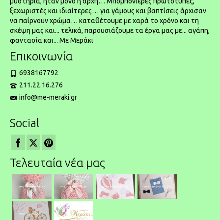
μυστήρια, ήταν μόνο η αρχή… Μπομπονιέρες πρωτότυπες,
ξεχωριστές και ιδιαίτερες… για γάμους και βαπτίσεις άρχισαν
να παίρνουν χρώμα… καταθέτουμε με χαρά το χρόνο και τη
σκέψη μας και... τελικά, παρουσιάζουμε τα έργα μας με... αγάπη,
φαντασία και... Με Μεράκι
Επικοινωνία
6938167792
211.22.16.276
info@me-meraki.gr
Social
Τελευταία νέα μας