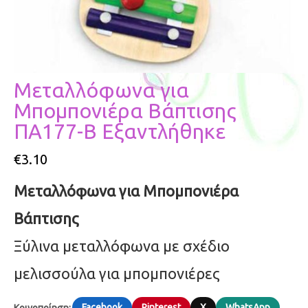
Μεταλλόφωνα για
Μπομπονιέρα Βάπτισης
ΠΑ177-Β Εξαντλήθηκε
€
3.10
Μεταλλόφωνα για Μπομπονιέρα
Βάπτισης
Ξύλινα μεταλλόφωνα με σχέδιο
μελισσούλα για μπομπονιέρες
Facebook
Pinterest
X
WhatsApp
Κοινοποίηση: