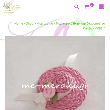
0
Home
»
Shop
»
Μαρτυρικά
»
Μαρτυρικό Βάπτισης Χειροποίητο
Καπέλο Μ088-Γ