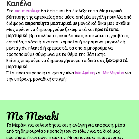
Καπέλο
Στο
me-meraki.gr
θα δείτε και θα διαλέξετε τα
Μαρτυρικά
βάπτισης
της αρεσκείας σας μέσα από μία μεγάλη ποικιλία από
διάφορα
χειροποίητα μαρτυρικά
με μοναδικά δικά μας σχέδια!
Μας αρέσει να δημιουργούμε ξεχωριστά και
πρωτότυπα
μαρτυρικά
, βραχιολάκια ή σκουλαρίκια, καπελάκια ή γραβάτα,
δαντέλα, τσόχα ή λινάτσα, κομπολόι ή παραμάνα, μπρελόκ ή
μενταγιόν, πλεκτά ή κρεμαστά, τα οποία μπορούμε να
τροποποιούμε σύμφωνα με το θέμα της βάπτισης.
Επίσης μπορούμε να δημιουργήσουμε τα δικά σας
ξεχωριστά
μαρτυρικά
Όλα είναι χειροποίητα, φτιαγμένα
Με Αγάπη
και
Με Μεράκι
για
την υπέροχη, μοναδική στιγμή!
Me Meraki
To Μεράκι για καλαισθησία και η ανάγκη για έκφραση, μέσα
από τη δημιουργία χειροποίητων σχεδίων για τα δικά μας
μυστήρια, ήταν μόνο η αρχή… Μπομπονιέρες πρωτότυπες,