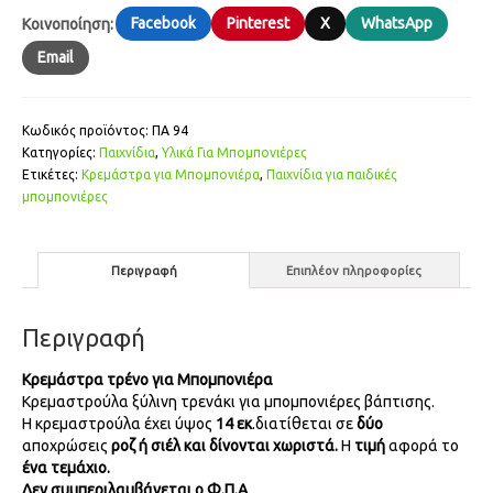
Facebook
Pinterest
X
WhatsApp
Κοινοποίηση:
Email
Κωδικός προϊόντος:
ΠΑ 94
Κατηγορίες:
Παιχνίδια
,
Υλικά Για Μπομπονιέρες
Ετικέτες:
Κρεμάστρα για Μπομπονιέρα
,
Παιχνίδια για παιδικές
μπομπονιέρες
Περιγραφή
Επιπλέον πληροφορίες
Περιγραφή
Κρεμάστρα τρένο για Μπομπονιέρα
Κρεμαστρούλα ξύλινη τρενάκι για μπομπονιέρες βάπτισης.
Η κρεμαστρούλα έχει ύψος
14 εκ
.διατίθεται σε
δύο
αποχρώσεις
ροζ ή σιέλ και δίνονται χωριστά.
Η
τιμή
αφορά το
ένα τεμάχιο.
Δεν συμπεριλαμβάνεται ο Φ.Π.Α