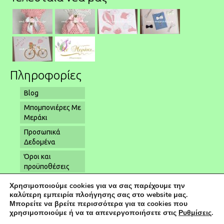
Πληροφορίες
Blog
Μπομπονιέρες Με
Μεράκι
Προσωπικά
Δεδομένα
Όροι και
προϋποθέσεις
Όροι αποστολής
Χρησιμοποιούμε cookies για να σας παρέχουμε την
– παραλαβής
καλύτερη εμπειρία πλοήγησης σας στο website μας.
Μπορείτε να βρείτε περισσότερα για τα cookies που
Επικοινωνία
χρησιμοποιούμε ή να τα απενεργοποιήσετε στις
Ρυθμίσεις
.