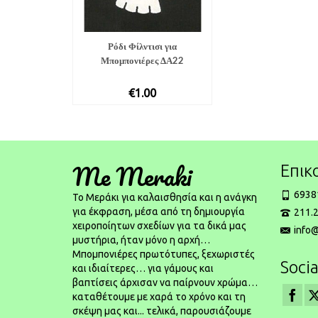
Ρόδι Φίλντισι για
Μπομπονιέρες ΔΑ22
€
1.00
Me Meraki
Επικ
6938
To Μεράκι για καλαισθησία και η ανάγκη
για έκφραση, μέσα από τη δημιουργία
211.2
χειροποίητων σχεδίων για τα δικά μας
info
μυστήρια, ήταν μόνο η αρχή…
Μπομπονιέρες πρωτότυπες, ξεχωριστές
Socia
και ιδιαίτερες… για γάμους και
βαπτίσεις άρχισαν να παίρνουν χρώμα…
καταθέτουμε με χαρά το χρόνο και τη
σκέψη μας και... τελικά, παρουσιάζουμε